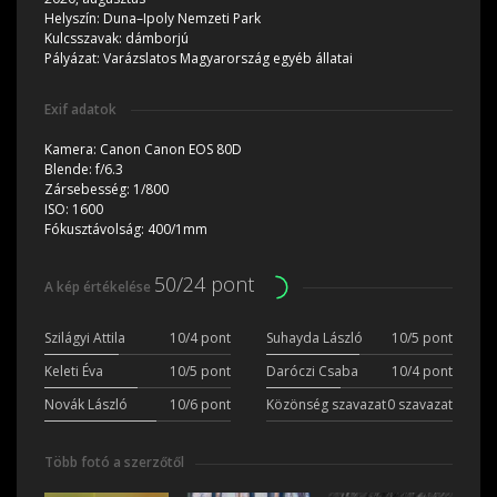
Helyszín:
Duna–Ipoly Nemzeti Park
Kulcsszavak:
dámborjú
Pályázat:
Varázslatos Magyarország egyéb állatai
Exif adatok
Kamera:
Canon Canon EOS 80D
Blende:
f/6.3
Zársebesség:
1/800
ISO:
1600
Fókusztávolság:
400/1mm
50/24 pont
A kép értékelése
Szilágyi Attila
10/4 pont
Suhayda László
10/5 pont
Keleti Éva
10/5 pont
Daróczi Csaba
10/4 pont
Novák László
10/6 pont
Közönség szavazat
0 szavazat
Több fotó a szerzőtől