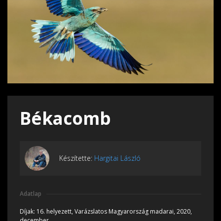
Békacomb
Készítette:
Hargitai László
Adatlap
Díjak:
16. helyezett, Varázslatos Magyarország madarai, 2020,
december