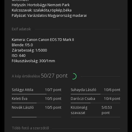
Helyszín:
Hortobágyi Nemzeti Park
Kulcsszavak:
szalakóta,röpkép,béka
Pályázat:
Varázslatos Magyarország madarai
Exif adatok
Kamera:
Canon Canon EOS 7D Mark II
Blende:
f/5.0
Zársebesség:
1/5000
ISO:
640
Fókusztávolság:
300/1mm
50/27 pont
A kép értékelése
Szilágyi Attila
10/7 pont
Suhayda László
10/6 pont
Keleti Éva
10/5 pont
Daróczi Csaba
10/4 pont
Novák László
10/5 pont
Közönség
5/0.53
szavazat
pont
Több fotó a szerzőtől