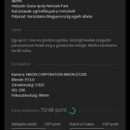
április
Helyszín:
Duna–Ipoly Nemzeti Park
Kulcsszavak:
ugróvillás,pára,1mm,levél
Pályázat:
Varázslatos Magyarország egyéb állatai
Leírás
Egy apró 1 mm-es gömböcugróka. Gőzölgő levelek száguldó
páraszemcséi festik meg a gömböcke miliőjét. Mintha hóviharba
került volna.
Exif adatok
Kamera:
NIKON CORPORATION NIKON D7200
Blende:
f/13.0
Zársebesség:
1/320
ISO:
200
Fókusztávolság:
90mm
70/48 pont
A kép értékelése
Suhayda László
10/7 pont
Daróczi Csaba
10/7 pont