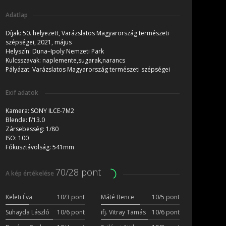
Adatlap
Díjak:
50. helyezett, Varázslatos Magyarország természeti
szépségei, 2021, május
Helyszín:
Duna–Ipoly Nemzeti Park
Kulcsszavak:
naplemente,sugarak,narancs
Pályázat:
Varázslatos Magyarország természeti szépségei
Exif adatok
Kamera:
SONY ILCE-7M2
Blende:
f/13.0
Zársebesség:
1/80
ISO:
100
Fókusztávolság:
541mm
70/28 pont
A kép értékelése
Keleti Éva
10/3 pont
Máté Bence
10/5 pont
Suhayda László
10/6 pont
ifj. Vitray Tamás
10/6 pont