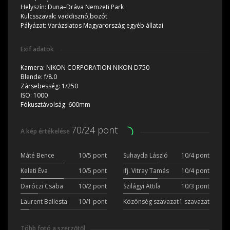
Helyszín:
Duna–Dráva Nemzeti Park
Kulcsszavak:
vaddisznó,bozót
Pályázat:
Varázslatos Magyarország egyéb állatai
Exif adatok
Kamera:
NIKON CORPORATION NIKON D750
Blende:
f/8.0
Zársebesség:
1/250
ISO:
1000
Fókusztávolság:
600mm
70/24 pont
A kép értékelése
Máté Bence
10/5 pont
Suhayda László
10/4 pont
Keleti Éva
10/5 pont
ifj. Vitray Tamás
10/4 pont
Daróczi Csaba
10/2 pont
Szilágyi Attila
10/3 pont
Laurent Ballesta
10/1 pont
Közönség szavazat
1 szavazat
Több fotó a szerzőtől