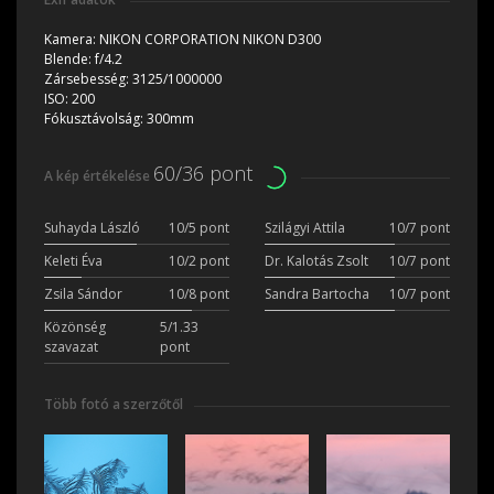
Kamera:
NIKON CORPORATION NIKON D300
Blende:
f/4.2
Zársebesség:
3125/1000000
ISO:
200
Fókusztávolság:
300mm
60/36 pont
A kép értékelése
Suhayda László
10/5 pont
Szilágyi Attila
10/7 pont
Keleti Éva
10/2 pont
Dr. Kalotás Zsolt
10/7 pont
Zsila Sándor
10/8 pont
Sandra Bartocha
10/7 pont
Közönség
5/1.33
szavazat
pont
Több fotó a szerzőtől