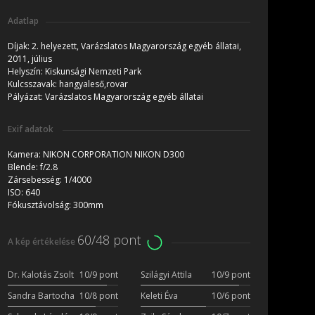
Adatlap
Díjak:
2. helyezett, Varázslatos Magyarország egyéb állatai,
2011, július
Helyszín:
Kiskunsági Nemzeti Park
Kulcsszavak:
hangyaleső,rovar
Pályázat:
Varázslatos Magyarország egyéb állatai
Exif adatok
Kamera:
NIKON CORPORATION NIKON D300
Blende:
f/2.8
Zársebesség:
1/4000
ISO:
640
Fókusztávolság:
300mm
60/48 pont
A kép értékelése
Dr. Kalotás Zsolt
10/9 pont
Szilágyi Attila
10/9 pont
Sandra Bartocha
10/8 pont
Keleti Éva
10/6 pont