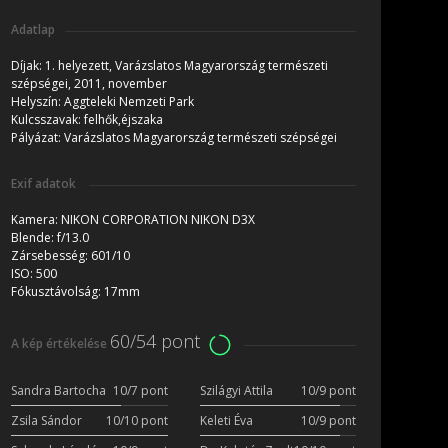
Adatlap
Díjak:
1. helyezett, Varázslatos Magyarország természeti
szépségei, 2011, november
Helyszín:
Aggteleki Nemzeti Park
Kulcsszavak:
felhők,éjszaka
Pályázat:
Varázslatos Magyarország természeti szépségei
Exif adatok
Kamera:
NIKON CORPORATION NIKON D3X
Blende:
f/13.0
Zársebesség:
601/10
ISO:
500
Fókusztávolság:
17mm
60/54 pont
A kép értékelése
Sandra Bartocha
10/7 pont
Szilágyi Attila
10/9 pont
Zsila Sándor
10/10 pont
Keleti Éva
10/9 pont