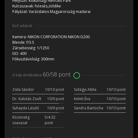
Helyszín:
Kiskunsági Nemzeti Park
Kulcsszavak:
hóesés,zöldike
Pályázat:
Varázslatos Magyarország madarai
Exif adatok
Kamera:
NIKON CORPORATION NIKON D200
Blende:
f/3.5
Zársebesség:
1/1250
ISO:
400
Fókusztávolság:
300mm
60/58 pont
A kép értékelése
Zsila Sándor
10/10 pont
Szilágyi Attila
10/10 pont
Dr. Kalotás Zsolt
10/9 pont
Keleti Éva
10/10 pont
Suhayda László
10/9 pont
Sandra Bartocha
10/10 pont
Közönség
5/4.32
szavazat
pont