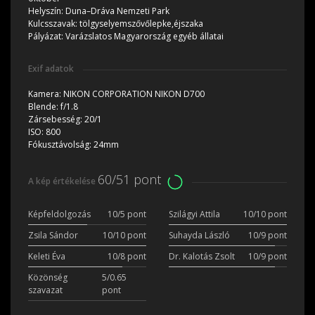
Helyszín:
Duna–Dráva Nemzeti Park
Kulcsszavak:
tölgyselyemszővőlepke,éjszaka
Pályázat:
Varázslatos Magyarország egyéb állatai
Exif adatok
Kamera:
NIKON CORPORATION NIKON D700
Blende:
f/1.8
Zársebesség:
20/1
ISO:
800
Fókusztávolság:
24mm
60/51 pont
A kép értékelése
Képfeldolgozás
10/5 pont
Szilágyi Attila
10/10 pont
Zsila Sándor
10/10 pont
Suhayda László
10/9 pont
Keleti Éva
10/8 pont
Dr. Kalotás Zsolt
10/9 pont
Közönség
5/0.65
szavazat
pont