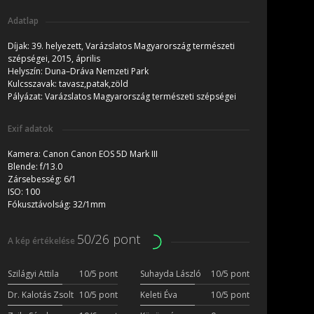
Adatlap
Díjak:
39. helyezett, Varázslatos Magyarország természeti
szépségei, 2015, április
Helyszín:
Duna–Dráva Nemzeti Park
Kulcsszavak:
tavasz,patak,zöld
Pályázat:
Varázslatos Magyarország természeti szépségei
Exif adatok
Kamera:
Canon Canon EOS 5D Mark III
Blende:
f/13.0
Zársebesség:
6/1
ISO:
100
Fókusztávolság:
32/1mm
50/26 pont
A kép értékelése
Szilágyi Attila
10/5 pont
Suhayda László
10/5 pont
Dr. Kalotás Zsolt
10/5 pont
Keleti Éva
10/5 pont