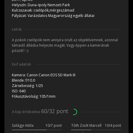
Helyszín:
Duna–Ipoly Nemzeti Park
Kulcsszavak:
cselőpók,mérges,támad
Pályázat:
Varázslatos Magyarország egyéb állatai
Leírás
A pokoli cselőpók nem annyira örült az objektívemnek, azonnal
támadó állásba helyezte magát. Vagy éppen a kamerának
pózolt? :-)
Exif adatok
Kamera:
Canon Canon EOS 5D Mark III
Blende:
f/10.0
Zársebesség:
1/25
ISO:
640
Fókusztávolság:
105/1mm
60/32 pont
A kép értékelése
Szilágyi Attila
10/7 pont
Tóth Zsolt Marcell
10/4 pont