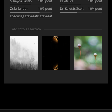
Suhayda László
10/5 pont
Keleti Éva
10/5 pont
Zsila Sándor
10/7 pont
Dr. Kalotás Zsolt
10/4 pont
Közönség szavazat
0 szavazat
Több fotó a szerzőtől