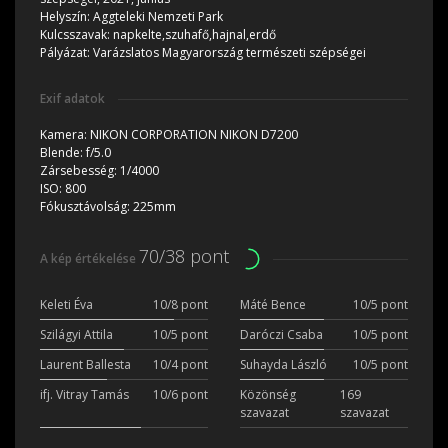
Helyszín:
Aggteleki Nemzeti Park
Kulcsszavak:
napkelte,szuhafő,hajnal,erdő
Pályázat:
Varázslatos Magyarország természeti szépségei
Exif adatok
Kamera:
NIKON CORPORATION NIKON D7200
Blende:
f/5.0
Zársebesség:
1/4000
ISO:
800
Fókusztávolság:
225mm
70/38 pont
A kép értékelése
Keleti Éva
10/8 pont
Máté Bence
10/5 pont
Szilágyi Attila
10/5 pont
Daróczi Csaba
10/5 pont
Laurent Ballesta
10/4 pont
Suhayda László
10/5 pont
ifj. Vitray Tamás
10/6 pont
Közönség
169
szavazat
szavazat