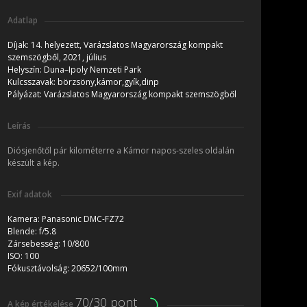
Adatlap
Díjak:
14. helyezett, Varázslatos Magyarország kompakt
szemszögből, 2021, július
Helyszín:
Duna–Ipoly Nemzeti Park
Kulcsszavak:
börzsöny,kámor,gyík,dinp
Pályázat:
Varázslatos Magyarország kompakt szemszögből
Leírás
Diósjenőtől pár kilométerre a Kámor napos-szeles oldalán
készült a kép.
Exif adatok
Kamera:
Panasonic DMC-FZ72
Blende:
f/5.8
Zársebesség:
10/800
ISO:
100
Fókusztávolság:
20652/100mm
70/30 pont
A kép értékelése