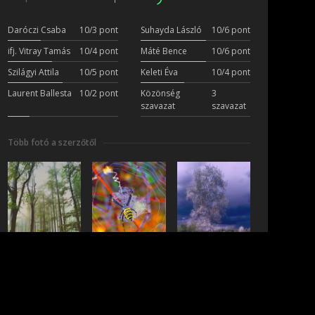
Daróczi Csaba
10/3 pont
Suhayda László
10/6 pont
ifj. Vitray Tamás
10/4 pont
Máté Bence
10/6 pont
Szilágyi Attila
10/5 pont
Keleti Éva
10/4 pont
Laurent Ballesta
10/2 pont
Közönség
3
szavazat
szavazat
Több fotó a szerzőtől