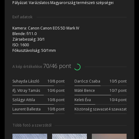
Pályázat:
Varázslatos Magyarország természeti szépségei
Exif adatok
Kamera:
Canon Canon EOS 5D Mark IV
Blende:
f/11.0
Zársebesség:
30/1
ISO:
1600
Fókusztávolság:
50/1mm
70/46 pont
A kép értékelése
Suhayda László
10/8 pont
Daróczi Csaba
10/5 pont
ifj. Vitray Tamás
10/6 pont
Máté Bence
10/7 pont
Szilágyi Attila
10/8 pont
Keleti Éva
10/4 pont
Laurent Ballesta
10/8 pont
Közönség szavazat
4 szavazat
Több fotó a szerzőtől