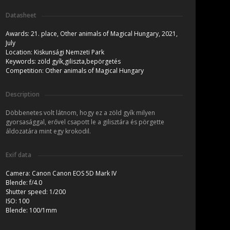
Datasheet
Awards:
21. place, Other animals of Magical Hungary, 2021,
July
Location:
Kiskunsági Nemzeti Park
Keywords:
zöld gyík,giliszta,bepörgetés
Competition:
Other animals of Magical Hungary
Description
Döbbenetes volt látnom, hogy ez a zöld gyík milyen
gyorsasággal, erővel csapott le a gilisztára és pörgette
áldozatára mint egy krokodil.
Exif data
Camera:
Canon Canon EOS 5D Mark IV
Blende:
f/4.0
Shutter speed:
1/200
ISO:
100
Blende:
100/1mm