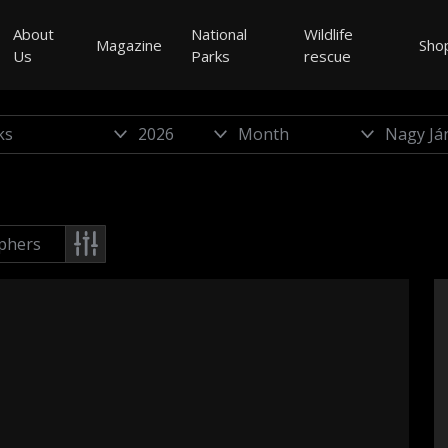
About
National
Wildlife
Magazine
Sho
Us
Parks
rescue
phers