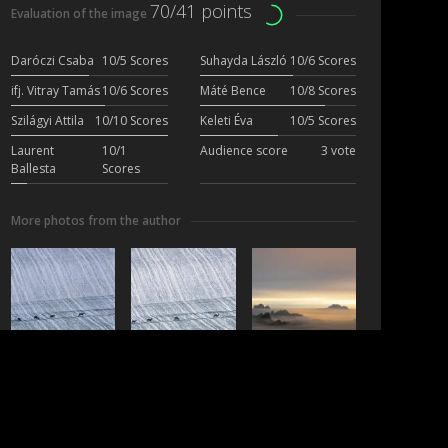
70/41 points
Evaluation of the image
Daróczi Csaba
10/5 Scores
Suhayda László
10/6 Scores
ifj. Vitray Tamás
10/6 Scores
Máté Bence
10/8 Scores
Szilágyi Attila
10/10 Scores
Keleti Éva
10/5 Scores
Laurent
10/1
Audience score
3 vote
Ballesta
Scores
More photos from the author