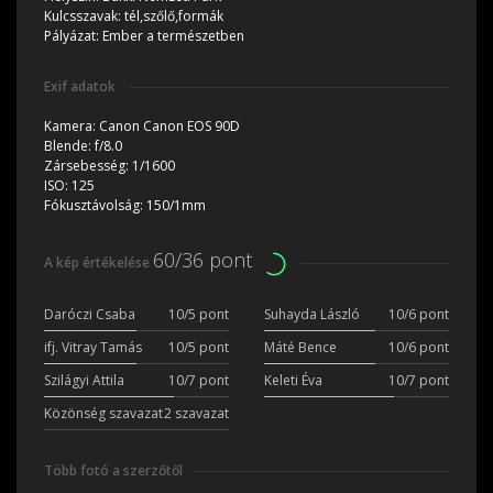
Kulcsszavak:
tél,szőlő,formák
Pályázat:
Ember a természetben
Exif adatok
Kamera:
Canon Canon EOS 90D
Blende:
f/8.0
Zársebesség:
1/1600
ISO:
125
Fókusztávolság:
150/1mm
60/36 pont
A kép értékelése
Daróczi Csaba
10/5 pont
Suhayda László
10/6 pont
ifj. Vitray Tamás
10/5 pont
Máté Bence
10/6 pont
Szilágyi Attila
10/7 pont
Keleti Éva
10/7 pont
Közönség szavazat
2 szavazat
Több fotó a szerzőtől