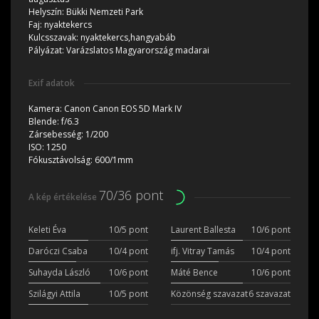
Helyszín:
Bükki Nemzeti Park
Faj:
nyaktekercs
Kulcsszavak:
nyaktekercs,hangyabáb
Pályázat:
Varázslatos Magyarország madarai
Exif adatok
Kamera:
Canon Canon EOS 5D Mark IV
Blende:
f/6.3
Zársebesség:
1/200
ISO:
1250
Fókusztávolság:
600/1mm
70/36 pont
A kép értékelése
Keleti Éva
10/5 pont
Laurent Ballesta
10/6 pont
Daróczi Csaba
10/4 pont
ifj. Vitray Tamás
10/4 pont
Suhayda László
10/6 pont
Máté Bence
10/6 pont
Szilágyi Attila
10/5 pont
Közönség szavazat
6 szavazat