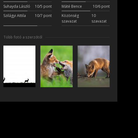
Suhayda László
10/5 pont
Máté Bence
10/6 pont
Szilágyi Attila
10/7 pont
Közönség
10
szavazat
szavazat
Több fotó a szerzőtől