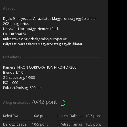
Adatlap
Díjak:
9. helyezett, Varázslatos Magyarország egyéb állatai,
2021, augusztus
Helyszín:
Hortobágyi Nemzeti Park
Faj:
Európai őz
Kulcsszavak:
őz,őzbak,emlős,európai őz
Pályázat:
Varázslatos Magyarország egyéb állatai
Exif adatok
Kamera:
NIKON CORPORATION NIKON D7200
Blende:
f/4.0
Zársebesség:
1/500
ISO:
1000
Fókusztávolság:
600mm
70/42 pont
A kép értékelése
Keleti Éva
10/8 pont
Laurent Ballesta
10/6 pont
Daróczi Csaba
10/5 pont
ifj. Vitray Tamás
10/5 pont