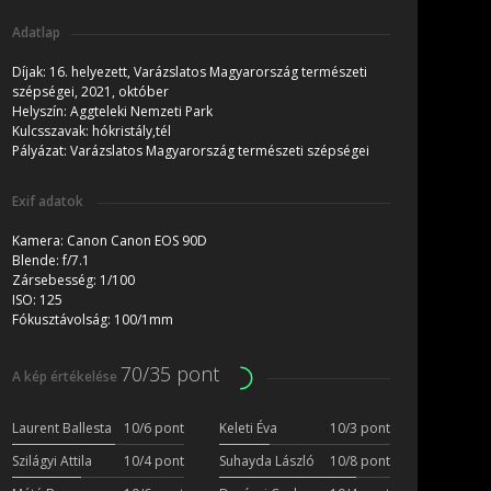
Adatlap
Díjak:
16. helyezett, Varázslatos Magyarország természeti
szépségei, 2021, október
Helyszín:
Aggteleki Nemzeti Park
Kulcsszavak:
hókristály,tél
Pályázat:
Varázslatos Magyarország természeti szépségei
Exif adatok
Kamera:
Canon Canon EOS 90D
Blende:
f/7.1
Zársebesség:
1/100
ISO:
125
Fókusztávolság:
100/1mm
70/35 pont
A kép értékelése
Laurent Ballesta
10/6 pont
Keleti Éva
10/3 pont
Szilágyi Attila
10/4 pont
Suhayda László
10/8 pont