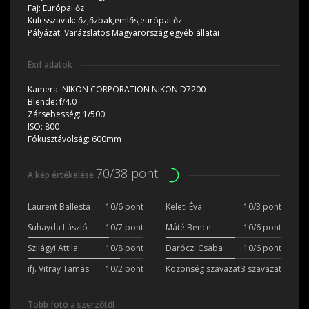
Faj:
Európai őz
Kulcsszavak:
őz,őzbak,emlős,európai őz
Pályázat:
Varázslatos Magyarország egyéb állatai
Exif adatok
Kamera:
NIKON CORPORATION NIKON D7200
Blende:
f/4.0
Zársebesség:
1/500
ISO:
800
Fókusztávolság:
600mm
70/38 pont
A kép értékelése
Laurent Ballesta
10/6 pont
Keleti Éva
10/3 pont
Suhayda László
10/7 pont
Máté Bence
10/6 pont
Szilágyi Attila
10/8 pont
Daróczi Csaba
10/6 pont
ifj. Vitray Tamás
10/2 pont
Közönség szavazat
3 szavazat
Több fotó a szerzőtől