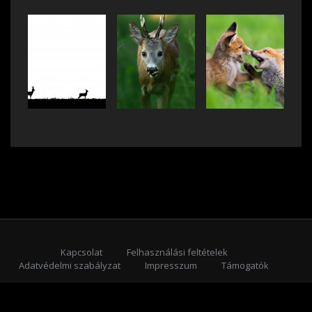
Kapcsolat
Felhasználási feltételek
Adatvédelmi szabályzat
Impresszum
Támogatók
Feliratkozás