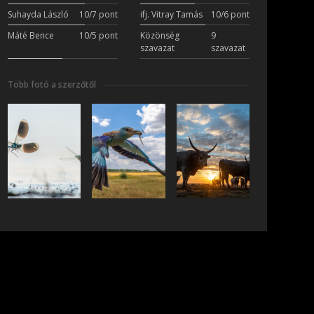
Suhayda László
10/7 pont
ifj. Vitray Tamás
10/6 pont
Máté Bence
10/5 pont
Közönség
9
szavazat
szavazat
Több fotó a szerzőtől