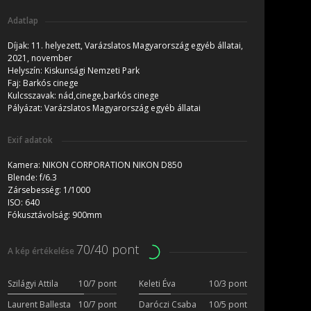
Adatlap
Díjak:
11. helyezett, Varázslatos Magyarország egyéb állatai,
2021, november
Helyszín:
Kiskunsági Nemzeti Park
Faj:
Barkós cinege
Kulcsszavak:
nád,cinege,barkós cinege
Pályázat:
Varázslatos Magyarország egyéb állatai
Exif adatok
Kamera:
NIKON CORPORATION NIKON D850
Blende:
f/6.3
Zársebesség:
1/1000
ISO:
640
Fókusztávolság:
900mm
70/40 pont
A kép értékelése
Szilágyi Attila
10/7 pont
Keleti Éva
10/3 pont
Laurent Ballesta
10/7 pont
Daróczi Csaba
10/5 pont