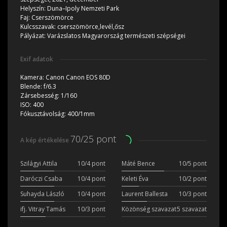
Helyszín:
Duna–Ipoly Nemzeti Park
Faj:
Cserszömörce
Kulcsszavak:
cserszömörce,levél,ősz
Pályázat:
Varázslatos Magyarország természeti szépségei
Exif adatok
Kamera:
Canon Canon EOS 80D
Blende:
f/6.3
Zársebesség:
1/160
ISO:
400
Fókusztávolság:
400/1mm
70/25 pont
A kép értékelése
Szilágyi Attila
10/4 pont
Máté Bence
10/5 pont
Daróczi Csaba
10/4 pont
Keleti Éva
10/2 pont
Suhayda László
10/4 pont
Laurent Ballesta
10/3 pont
ifj. Vitray Tamás
10/3 pont
Közönség szavazat
5 szavazat