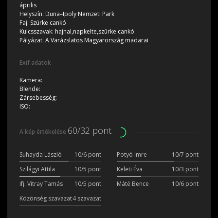
április
Helyszín:
Duna–Ipoly Nemzeti Park
Faj:
Szürke cankó
Kulcsszavak:
hajnal,napkelte,szürke cankó
Pályázat:
A Varázslatos Magyarország madarai
Exif adatok
Kamera:
Blende:
Zársebesség:
ISO:
60/32 pont
A kép értékelése
Suhayda László
10/6 pont
Potyó Imre
10/7 pont
Szilágyi Attila
10/5 pont
Keleti Éva
10/3 pont
ifj. Vitray Tamás
10/5 pont
Máté Bence
10/6 pont
Közönség szavazat
4 szavazat