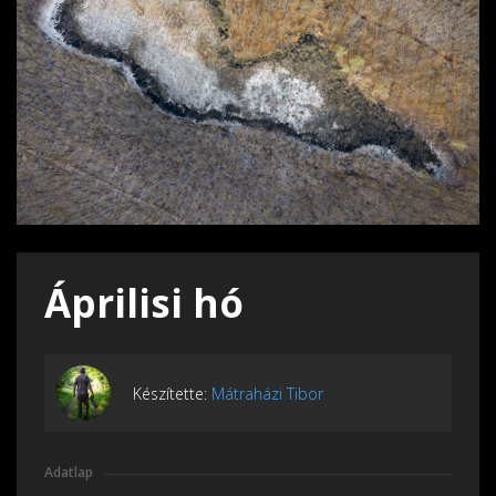
Áprilisi hó
Készítette:
Mátraházi Tibor
Adatlap