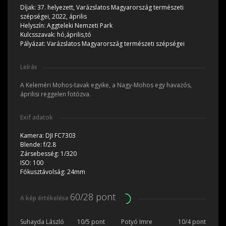
Díjak:
37. helyezett, Varázslatos Magyarország természeti
szépségei, 2022, április
Helyszín:
Aggteleki Nemzeti Park
Kulcsszavak:
hó,április,tó
Pályázat:
Varázslatos Magyarország természeti szépségei
Leírás
A Keleméri Mohos-tavak egyike, a Nagy-Mohos egy havazós,
áprilisi reggelen fotózva.
Exif adatok
Kamera:
DJI FC7303
Blende:
f/2.8
Zársebesség:
1/320
ISO:
100
Fókusztávolság:
24mm
60/28 pont
A kép értékelése
Suhayda László
10/5 pont
Potyó Imre
10/4 pont