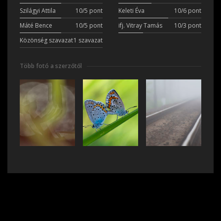
Szilágyi Attila
10/5 pont
Keleti Éva
10/6 pont
Máté Bence
10/5 pont
ifj. Vitray Tamás
10/3 pont
Közönség szavazat
1 szavazat
Több fotó a szerzőtől