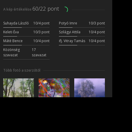
60/22 pont
A kép értékelése
Suhayda László
10/4 pont
Potyó Imre
10/3 pont
Keleti Éva
10/3 pont
Szilágyi Attila
10/4 pont
Máté Bence
10/4 pont
ifj. Vitray Tamás
10/4 pont
Közönség
17
szavazat
szavazat
Több fotó a szerzőtől