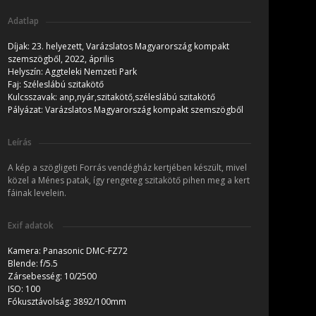
Adatlap
Díjak:
23. helyezett, Varázslatos Magyarország kompakt
szemszögből, 2022, április
Helyszín:
Aggteleki Nemzeti Park
Faj:
Széleslábú szitakötő
Kulcsszavak:
anp,nyár,szitakötő,széleslábú szitakötő
Pályázat:
Varázslatos Magyarország kompakt szemszögből
Leírás
A kép a szögligeti Forrás vendégház kertjében készült, mivel
közel a Ménes patak, így rengeteg szitakötő pihen meg a kert
fáinak levelein.
Exif adatok
Kamera:
Panasonic DMC-FZ72
Blende:
f/5.5
Zársebesség:
10/2500
ISO:
100
Fókusztávolság:
3892/100mm