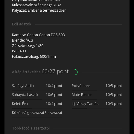
Kulcsszavak:
széncinege,kuka
Pályázat:
Ember a természetben
Exif adatok
Kamera:
Canon Canon EOS 80D
Blende:
f/6.3
Zársebesség:
1/80
ISO:
400
Fókusztávolság:
600/1mm
60/27 pont
A kép értékelése
Szilágyi Attila
10/4 pont
Potyó Imre
10/5 pont
Suhayda László
10/6 pont
Máté Bence
10/5 pont
Keleti Éva
10/4 pont
ifj. Vitray Tamás
10/3 pont
Közönség szavazat
3 szavazat
Több fotó a szerzőtől