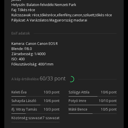
Helyszín:
Balaton-felvidéki Nemzeti Park
Faj:
Tőkés réce
Kulcsszavak:
réce,tőkésréce,ellenfény,canon,sziluett,tőkés réce
Pályázat:
A Varázslatos Magyarország madarai
Exif adatok
Kamera:
Canon Canon EOS R
Blende:
f/8.0
Zársebesség:
1/4000
ISO:
400
Fókusztávolság:
400/1mm
60/33 pont
A kép értékelése
Keleti Éva
10/3 pont
Szilágyi Attila
10/6 pont
Suhayda László
10/6 pont
Potyó Imre
10/10 pont
ifj. Vitray Tamás
10/3 pont
Máté Bence
10/5 pont
Közönség szavazat
7 szavazat