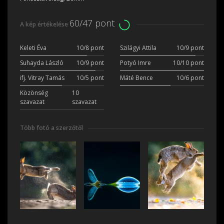
60/47 pont
A kép értékelése
Keleti Éva
10/8 pont
Szilágyi Attila
10/9 pont
Suhayda László
10/9 pont
Potyó Imre
10/10 pont
ifj. Vitray Tamás
10/5 pont
Máté Bence
10/6 pont
Közönség
10
szavazat
szavazat
Több fotó a szerzőtől