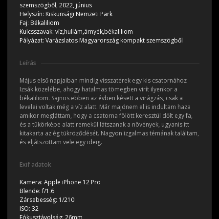
szemszögből, 2022, június
Helyszín:
Kiskunsági Nemzeti Park
Faj:
Békaliliom
Kulcsszavak:
víz,hullám,árnyék,békaliliom
Pályázat:
Varázslatos Magyarország kompakt szemszögből
Leírás
Május első napjaiban mindig visszatérek egy kis csatornához
Izsák közelébe, ahogy hatalmas tömegben virít ilyenkor a
békaliliom. Sajnos ebben az évben késett a virágzás, csak a
levelei voltak még a víz alatt. Már majdnem el is indultam haza
amikor megláttam, hogy a csatorna fölött keresztül dőlt egy fa,
és a tükörképe alatt remekül látszanak a növények, ugyanis itt
kitakarta az ég tükröződését. Nagyon izgalmas témának találtam,
és eljátszottam vele egy ideig.
Exif adatok
Kamera:
Apple iPhone 12 Pro
Blende:
f/1.6
Zársebesség:
1/210
ISO:
32
Fókusztávolság:
26mm