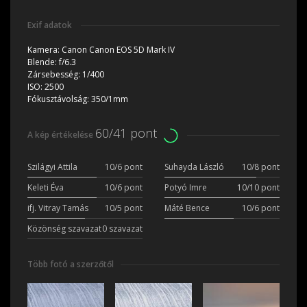
Exif adatok
Kamera:
Canon Canon EOS 5D Mark IV
Blende:
f/6.3
Zársebesség:
1/400
ISO:
2500
Fókusztávolság:
350/1mm
60/41 pont
A kép értékelése
Szilágyi Attila
10/6 pont
Suhayda László
10/8 pont
Keleti Éva
10/6 pont
Potyó Imre
10/10 pont
ifj. Vitray Tamás
10/5 pont
Máté Bence
10/6 pont
Közönség szavazat
0 szavazat
Több fotó a szerzőtől