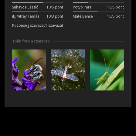
Suhayda László
10/5 pont
Potyó Imre
10/5 pont
ifj. Vitray Tamás
10/3 pont
Máté Bence
10/5 pont
Közönség szavazat
1 szavazat
Több fotó a szerzőtől