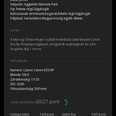
Helyszín:
Aggteleki Nemzeti Park
Faj:
Fekete végű lágybogár
Kulcsszavak:
természet,bogarak,fekete végű lágybogár
Pályázat:
Varázslatos Magyarország egyéb állatai
Leírás
A kép egy Óhuta-Regéc családi kirándulás alatt készült-Canon
Eos Rp fényképezőgéppel, közgyűrűk segítségével. Ez a kis
bogárka alig 1 cm-es.
Exif adatok
Kamera:
Canon Canon EOS RP
Blende:
f/8.0
Zársebesség:
1/125
ISO:
3200
Fókusztávolság:
50/1mm
60/27 pont
A kép értékelése
Szilágyi Attila
10/6 pont
Keleti Éva
10/3 pont