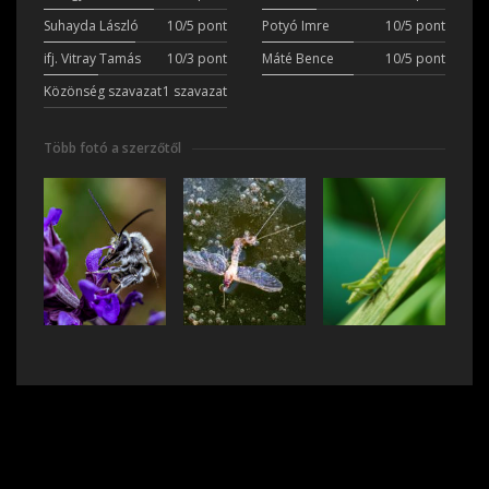
Suhayda László
10/5 pont
Potyó Imre
10/5 pont
ifj. Vitray Tamás
10/3 pont
Máté Bence
10/5 pont
Közönség szavazat
1 szavazat
Több fotó a szerzőtől