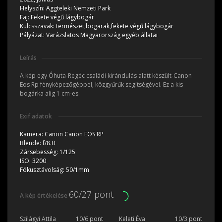
Helyszín:
Aggteleki Nemzeti Park
Faj:
Fekete végű lágybogár
Kulcsszavak:
természet,bogarak,fekete végű lágybogár
Pályázat:
Varázslatos Magyarország egyéb állatai
Leírás
A kép egy Óhuta-Regéc családi kirándulás alatt készült-Canon
Eos Rp fényképezőgéppel, közgyűrűk segítségével. Ez a kis
bogárka alig 1 cm-es.
Exif adatok
Kamera:
Canon Canon EOS RP
Blende:
f/8.0
Zársebesség:
1/125
ISO:
3200
Fókusztávolság:
50/1mm
60/27 pont
A kép értékelése
Szilágyi Attila
10/6 pont
Keleti Éva
10/3 pont