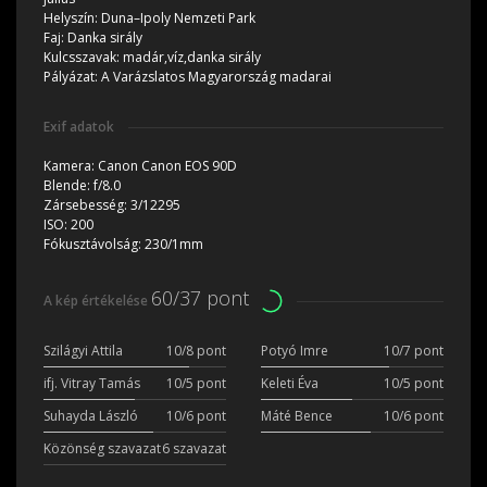
Helyszín:
Duna–Ipoly Nemzeti Park
Faj:
Danka sirály
Kulcsszavak:
madár,víz,danka sirály
Pályázat:
A Varázslatos Magyarország madarai
Exif adatok
Kamera:
Canon Canon EOS 90D
Blende:
f/8.0
Zársebesség:
3/12295
ISO:
200
Fókusztávolság:
230/1mm
60/37 pont
A kép értékelése
Szilágyi Attila
10/8 pont
Potyó Imre
10/7 pont
ifj. Vitray Tamás
10/5 pont
Keleti Éva
10/5 pont
Suhayda László
10/6 pont
Máté Bence
10/6 pont
Közönség szavazat
6 szavazat