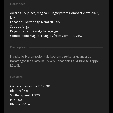
Datasheet
Awards:
15. place, Magical Hungary from Compact View, 2022,
July
Location:
Hortobágyi Nemzeti Park
Species:
Ürge
Keywords:
természet,allatok,ürge
Competition:
Magical Hungary from Compact View
Description
Nagykálló-Harangodon találkoztam ezekkel a kíváncsi és
barátságos kis állatokkal. A kép Panasonic Fz 81 bridge géppel
készült.
Exif data
Camera:
Panasonic DC-FZ81
Blende:
f/5.6
Shutter speed:
1/320
ISO:
100
Blende:
351mm