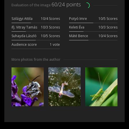
60/24 points
Evaluation of the image
Szilágyi Attila
10/4 Scores
Potyó Imre
10/5 Scores
ifj. Vitray Tamás
10/3 Scores
Keleti Éva
10/3 Scores
Suhayda László
10/5 Scores
Máté Bence
10/4 Scores
Audience score
1 vote
More photos from the author