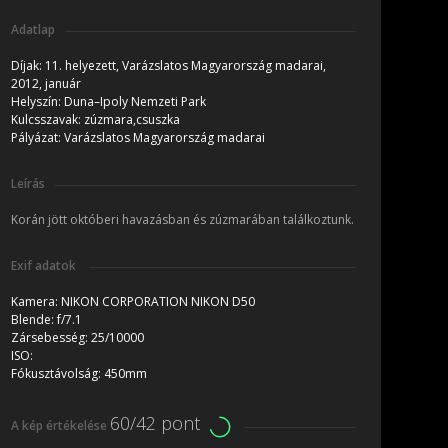
Adatlap
Díjak:
11. helyezett, Varázslatos Magyarország madarai,
2012, január
Helyszín:
Duna–Ipoly Nemzeti Park
Kulcsszavak:
zúzmara,csuszka
Pályázat:
Varázslatos Magyarország madarai
Leírás
Korán jött októberi havazásban és zúzmarában találkoztunk.
Exif adatok
Kamera:
NIKON CORPORATION NIKON D50
Blende:
f/7.1
Zársebesség:
25/10000
ISO:
Fókusztávolság:
450mm
60/42 pont
A kép értékelése