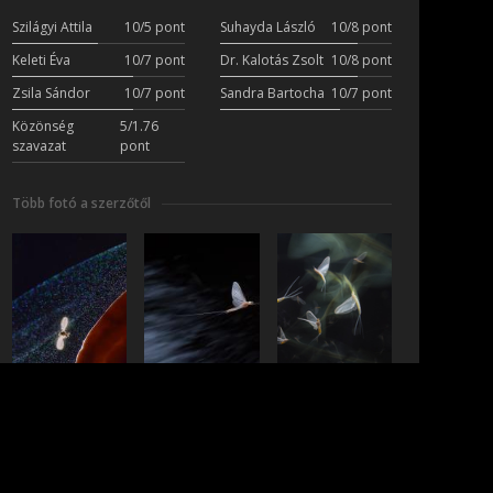
Szilágyi Attila
10/5 pont
Suhayda László
10/8 pont
Keleti Éva
10/7 pont
Dr. Kalotás Zsolt
10/8 pont
Zsila Sándor
10/7 pont
Sandra Bartocha
10/7 pont
Közönség
5/1.76
szavazat
pont
Több fotó a szerzőtől