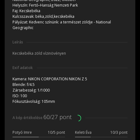
Helyszín:
Fertő–Hanság Nemzeti Park
Faj:
Kecskebéka
Kulcsszavak:
béka,zöld,kecskebéka
Pályázat:
Kedvenc színünk: a természet zöldje - National
Geographic
Leírás
Kecskebéka zöld vízinövényen
Exif adatok
Kamera:
NIKON CORPORATION NIKON Z 5
Blende:
f/4.5
Zársebesség:
1/1000
ISO:
100
Fókusztávolság:
105mm
60/27 pont
A kép értékelése
Potyó Imre
10/5 pont
Keleti Éva
10/3 pont