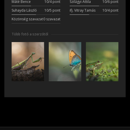
Máté Bence
10/4 pont
Szilágyi Attila
10/6 pont
Suhayda László
10/5 pont
ifj. Vitray Tamás
10/4 pont
Közönség szavazat
0 szavazat
Több fotó a szerzőtől