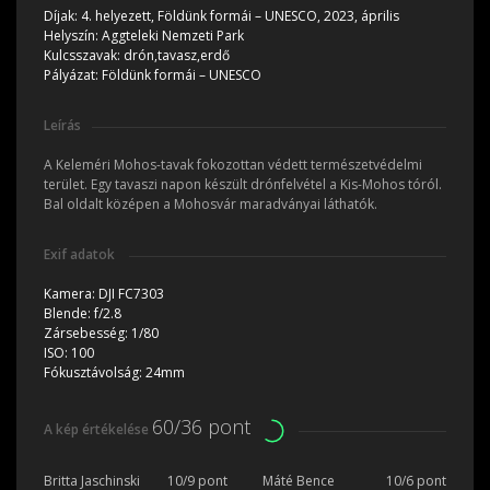
Díjak:
4. helyezett, Földünk formái – UNESCO, 2023, április
Helyszín:
Aggteleki Nemzeti Park
Kulcsszavak:
drón,tavasz,erdő
Pályázat:
Földünk formái – UNESCO
Leírás
A Keleméri Mohos-tavak fokozottan védett természetvédelmi
terület. Egy tavaszi napon készült drónfelvétel a Kis-Mohos tóról.
Bal oldalt középen a Mohosvár maradványai láthatók.
Exif adatok
Kamera:
DJI FC7303
Blende:
f/2.8
Zársebesség:
1/80
ISO:
100
Fókusztávolság:
24mm
60/36 pont
A kép értékelése
Britta Jaschinski
10/9 pont
Máté Bence
10/6 pont