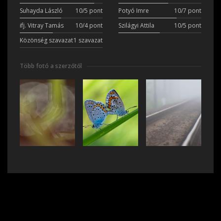
Suhayda László
10/5 pont
Potyó Imre
10/7 pont
ifj. Vitray Tamás
10/4 pont
Szilágyi Attila
10/5 pont
Közönség szavazat
1 szavazat
Több fotó a szerzőtől