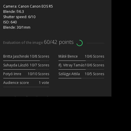
Camera:
Canon Canon EOS R5
Blende:
f/6.3
Shutter speed:
6/10
ISO:
640
Blende:
30/1mm
60/42 points
Evaluation of the image
Britta Jaschinski
10/8 Scores
Máté Bence
10/6 Scores
Suhayda László
10/7 Scores
ifj. Vitray Tamás
10/6 Scores
Potyó Imre
10/10 Scores
Szilágyi Attila
10/5 Scores
Audience score
1 vote
More photos from the author