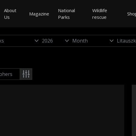
About
National
Wildlife
Magazine
Sho
Us
Parks
rescue
phers