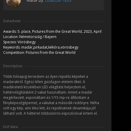
Made by:
Litauszki Tibor
Datasheet
Awards:
5. place, Pictures from the Great World, 2023, April
Location:
Németország / Bayern
Species:
Vörösbegy
Keywords:
madár,pirkadat,kékóra,vörösbegy
Competition:
Pictures from the Great World
Description
Több hónapig terveztem az ilyen repülős képeket a
madarakról. Egész télen gazdagon etetem őket. A
madáretető közelében LED világítást helyeztem el,
háttérvilágításként 2 vakut használtam. Amint a madár
megérkezett, exponáltam és 1/15 mp-re állítottam a
fényképezőgépemet, a vakukat a második redőnyre. Néha
volt egy kép, ami éles lett, és repülésének dinamikája jól
látható volt. A hátteret többszörös expozícióval értem el.
Exif data