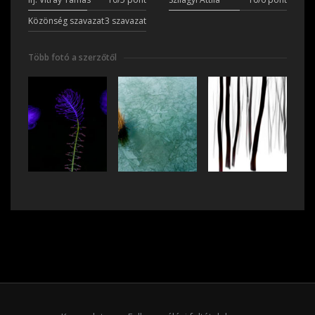
Közönség szavazat
3 szavazat
Több fotó a szerzőtől