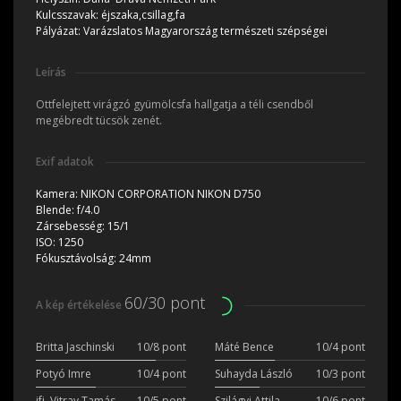
Kulcsszavak:
éjszaka,csillag,fa
Pályázat:
Varázslatos Magyarország természeti szépségei
Leírás
Ottfelejtett virágzó gyümölcsfa hallgatja a téli csendből
megébredt tücsök zenét.
Exif adatok
Kamera:
NIKON CORPORATION NIKON D750
Blende:
f/4.0
Zársebesség:
15/1
ISO:
1250
Fókusztávolság:
24mm
60/30 pont
A kép értékelése
Britta Jaschinski
10/8 pont
Máté Bence
10/4 pont
Potyó Imre
10/4 pont
Suhayda László
10/3 pont
ifj. Vitray Tamás
10/5 pont
Szilágyi Attila
10/6 pont