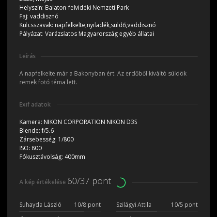
Helyszín:
Balaton-felvidéki Nemzeti Park
Faj:
vaddisznó
Kulcsszavak:
napfelkelte,nyiladék,süldő,vaddisznó
Pályázat:
Varázslatos Magyarország egyéb állatai
Leírás
A napfelkelte már a Bakonyban ért. Az erdőből kiváltó süldök
remek fotó téma lett.
Exif adatok
Kamera:
NIKON CORPORATION NIKON D3S
Blende:
f/5.6
Zársebesség:
1/800
ISO:
800
Fókusztávolság:
400mm
60/37 pont
A kép értékelése
Suhayda László
10/8 pont
Szilágyi Attila
10/5 pont