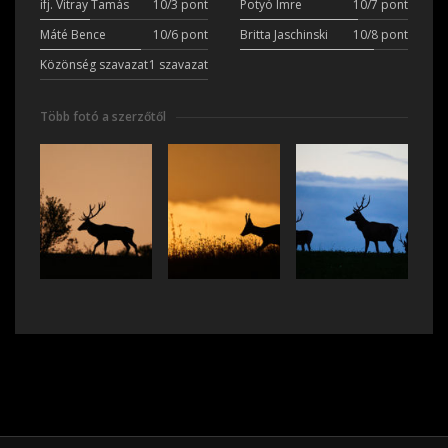
ifj. Vitray Tamás
10/3 pont
Potyó Imre
10/7 pont
Máté Bence
10/6 pont
Britta Jaschinski
10/8 pont
Közönség szavazat
1 szavazat
Több fotó a szerzőtől