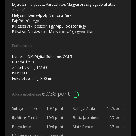
Díjak:
23. helyezett, Varázslatos Magyarország egyéb állatai,
2023, június
Helyszín:
Duna–Ipoly Nemzeti Park
Faj:
Pöször légy
Kulcsszavak:
pöször,légy,repül,pöször légy
Pályázat:
Varázslatos Magyarország egyéb állatai
Exif adatok
Kamera:
OM Digital Solutions OM-5
Blende:
f/4.0
Zársebesség:
1/2500
ISO:
1600
Fókusztávolság:
300mm
60/38 pont
A kép értékelése
Suhayda László
10/7 pont
Szilágyi Attila
10/8 pont
ifj. Vitray Tamás
10/5 pont
Britta Jaschinski
10/7 pont
Potyó Imre
10/6 pont
Máté Bence
10/5 pont
Közönség szavazat
1 szavazat