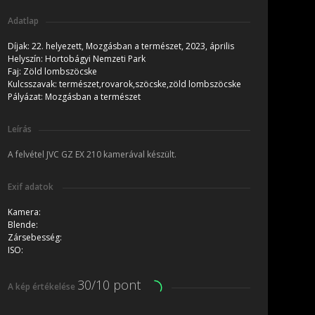
Adatlap
Díjak:
22. helyezett, Mozgásban a természet, 2023, április
Helyszín:
Hortobágyi Nemzeti Park
Faj:
Zöld lombszöcske
Kulcsszavak:
természet,rovarok,szöcske,zöld lombszöcske
Pályázat:
Mozgásban a természet
Leírás
A felvétel JVC GZ EX 210 kamerával készült.
Exif adatok
Kamera:
Blende:
Zársebesség:
ISO:
30/10 pont
A kép értékelése