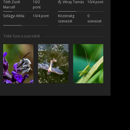
Tóth Zsolt
10/2
ifj. Vitray Tamás
10/4 pont
Marcell
pont
Szilágyi Attila
10/4 pont
Közönség
0
szavazat
szavazat
Több fotó a szerzőtől
iratkozás