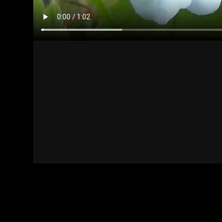
Kapcsolat
Felhasználási feltételek
Adatvédelmi sza