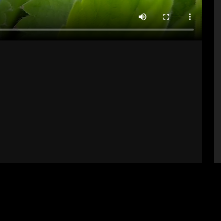
bályzat
Impresszum
Támogatók
Fel