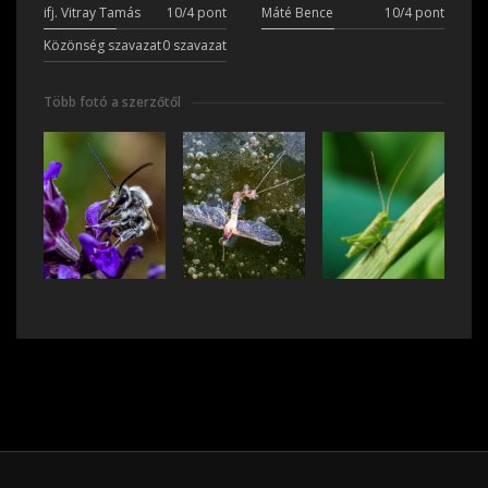
ifj. Vitray Tamás
10/4 pont
Máté Bence
10/4 pont
Közönség szavazat
0 szavazat
Több fotó a szerzőtől