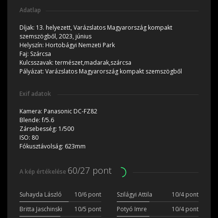
Adatlap
Díjak:
13. helyezett, Varázslatos Magyarország kompakt
szemszögből, 2023, június
Helyszín:
Hortobágyi Nemzeti Park
Faj:
Szárcsa
Kulcsszavak:
természet,madarak,szárcsa
Pályázat:
Varázslatos Magyarország kompakt szemszögből
Exif adatok
Kamera:
Panasonic DC-FZ82
Blende:
f/5.6
Zársebesség:
1/500
ISO:
80
Fókusztávolság:
623mm
60/27 pont
A kép értékelése
Suhayda László
10/6 pont
Szilágyi Attila
10/4 pont
Britta Jaschinski
10/5 pont
Potyó Imre
10/4 pont