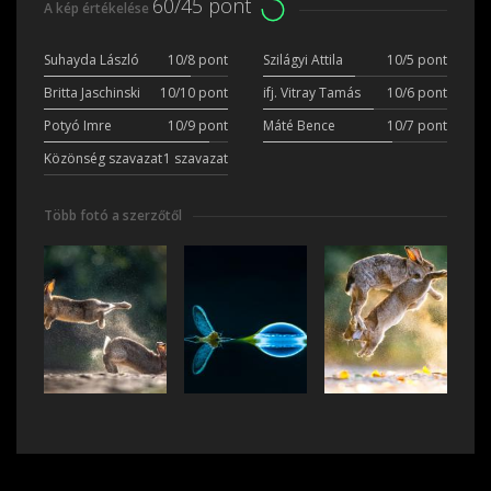
60/45 pont
A kép értékelése
Suhayda László
10/8 pont
Szilágyi Attila
10/5 pont
Britta Jaschinski
10/10 pont
ifj. Vitray Tamás
10/6 pont
Potyó Imre
10/9 pont
Máté Bence
10/7 pont
Közönség szavazat
1 szavazat
Több fotó a szerzőtől