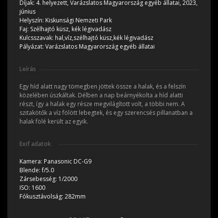
Díjak:
4. helyezett, Varázslatos Magyarország egyéb állatai, 2023,
június
Helyszín:
Kiskunsági Nemzeti Park
Faj:
Szélhajtó küsz, kék légivadász
Kulcsszavak:
hal,víz,szélhajtó küsz,kék légivadász
Pályázat:
Varázslatos Magyarország egyéb állatai
Leírás
Egy híd alatt nagy tömegben jöttek össze a halak, és a felszín
közelében úszkáltak. Délben a nap beárnyékolta a híd alatti
részt, így a halak egy része megvilágított volt, a többi nem. A
szitakötők a víz fölött lebegtek, és egy szerencsés pillanatban a
halak fölé került az egyik.
Exif adatok
Kamera:
Panasonic DC-G9
Blende:
f/5.0
Zársebesség:
1/2000
ISO:
1600
Fókusztávolság:
282mm