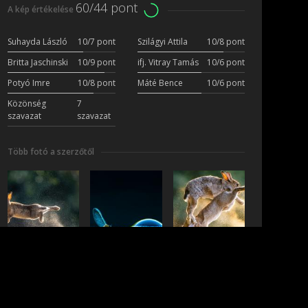
60/44 pont
A kép értékelése
Suhayda László
10/7 pont
Szilágyi Attila
10/8 pont
Britta Jaschinski
10/9 pont
ifj. Vitray Tamás
10/6 pont
Potyó Imre
10/8 pont
Máté Bence
10/6 pont
Közönség
7
szavazat
szavazat
Több fotó a szerzőtől