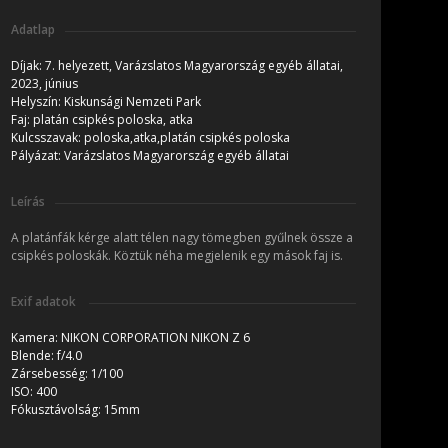
Adatlap
Díjak:
7. helyezett, Varázslatos Magyarország egyéb állatai,
2023, június
Helyszín:
Kiskunsági Nemzeti Park
Faj:
platán csipkés poloska, atka
Kulcsszavak:
poloska,atka,platán csipkés poloska
Pályázat:
Varázslatos Magyarország egyéb állatai
Leírás
A platánfák kérge alatt télen nagy tömegben gyűlnek össze a
csipkés poloskák. Köztük néha megjelenik egy mások faj is.
Exif adatok
Kamera:
NIKON CORPORATION NIKON Z 6
Blende:
f/4.0
Zársebesség:
1/100
ISO:
400
Fókusztávolság:
15mm