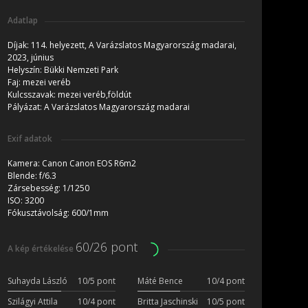
Adatlap
Díjak:
114. helyezett, A Varázslatos Magyarország madarai,
2023, június
Helyszín:
Bükki Nemzeti Park
Faj:
mezei veréb
Kulcsszavak:
mezei veréb,földút
Pályázat:
A Varázslatos Magyarország madarai
Exif adatok
Kamera:
Canon Canon EOS R6m2
Blende:
f/6.3
Zársebesség:
1/1250
ISO:
3200
Fókusztávolság:
600/1mm
60/26 pont
A kép értékelése
Suhayda László
10/5 pont
Máté Bence
10/4 pont
Szilágyi Attila
10/4 pont
Britta Jaschinski
10/5 pont