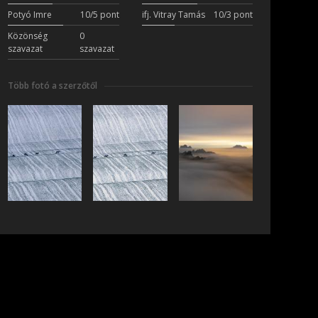
Potyó Imre
10/5 pont
ifj. Vitray Tamás
10/3 pont
Közönség
0
szavazat
szavazat
Több fotó a szerzőtől
iratkozás