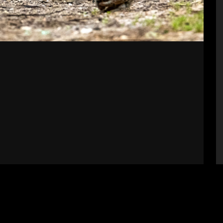
bályzat
Impresszum
Támogatók
Fel