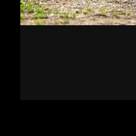
Kapcsolat
Felhasználási feltételek
Adatvédelmi sza