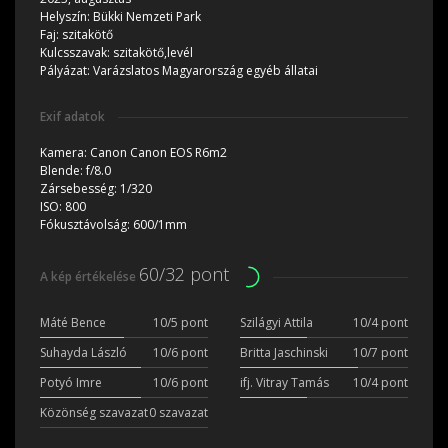
Helyszín:
Bükki Nemzeti Park
Faj:
szitakötő
Kulcsszavak:
szitakötő,levél
Pályázat:
Varázslatos Magyarország egyéb állatai
Exif adatok
Kamera:
Canon Canon EOS R6m2
Blende:
f/8.0
Zársebesség:
1/320
ISO:
800
Fókusztávolság:
600/1mm
60/32 pont
A kép értékelése
Máté Bence
10/5 pont
Szilágyi Attila
10/4 pont
Suhayda László
10/6 pont
Britta Jaschinski
10/7 pont
Potyó Imre
10/6 pont
ifj. Vitray Tamás
10/4 pont
Közönség szavazat
0 szavazat