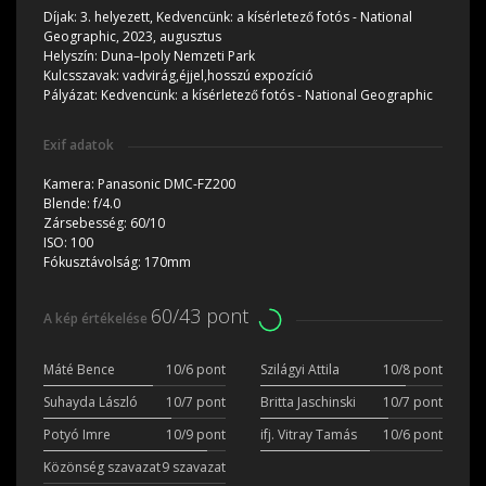
Díjak:
3. helyezett, Kedvencünk: a kísérletező fotós - National
Geographic, 2023, augusztus
Helyszín:
Duna–Ipoly Nemzeti Park
Kulcsszavak:
vadvirág,éjjel,hosszú expozíció
Pályázat:
Kedvencünk: a kísérletező fotós - National Geographic
Exif adatok
Kamera:
Panasonic DMC-FZ200
Blende:
f/4.0
Zársebesség:
60/10
ISO:
100
Fókusztávolság:
170mm
60/43 pont
A kép értékelése
Máté Bence
10/6 pont
Szilágyi Attila
10/8 pont
Suhayda László
10/7 pont
Britta Jaschinski
10/7 pont
Potyó Imre
10/9 pont
ifj. Vitray Tamás
10/6 pont
Közönség szavazat
9 szavazat