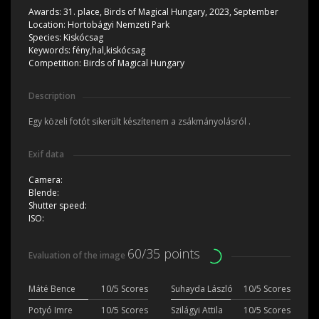
Awards:
31. place, Birds of Magical Hungary, 2023, September
Location:
Hortobágyi Nemzeti Park
Species:
Kiskócsag
Keywords:
fény,hal,kiskócsag
Competition:
Birds of Magical Hungary
Description
Egy közeli fotót sikerült készítenem a zsákmányolásról .
Exif data
Camera:
Blende:
Shutter speed:
ISO:
60/35 points
Evaluation of the image
Máté Bence
10/5 Scores
Suhayda László
10/5 Scores
Potyó Imre
10/5 Scores
Szilágyi Attila
10/5 Scores