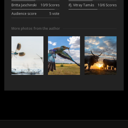
Britta Jaschinski
10/9 Scores
ifj. Vitray Tamás
10/6 Scores
Audience score
5 vote
More photos from the author