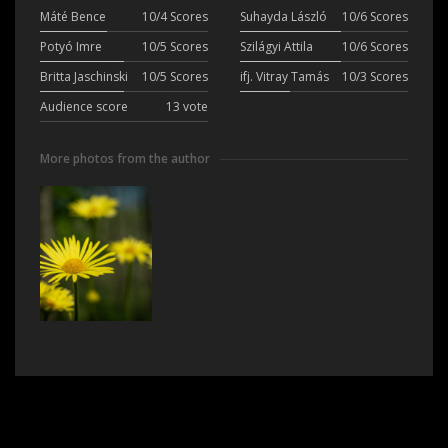
Máté Bence
10/4 Scores
Suhayda László
10/6 Scores
Potyó Imre
10/5 Scores
Szilágyi Attila
10/6 Scores
Britta Jaschinski
10/5 Scores
ifj. Vitray Tamás
10/3 Scores
Audience score
13 vote
More photos from the author