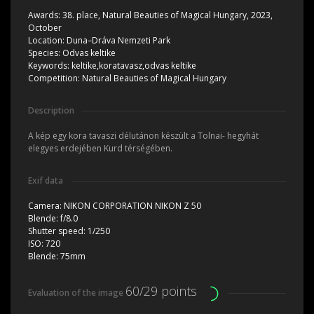
Awards:
38. place, Natural Beauties of Magical Hungary, 2023,
October
Location:
Duna–Dráva Nemzeti Park
Species:
Odvas keltike
Keywords:
keltike,koratavasz,odvas keltike
Competition:
Natural Beauties of Magical Hungary
Description
A kép egy kora tavaszi délutánon készült a Tolnai- hegyhát
elegyes erdejében Kurd térségében.
Exif data
Camera:
NIKON CORPORATION NIKON Z 50
Blende:
f/8.0
Shutter speed:
1/250
ISO:
720
Blende:
75mm
60/29 points
Evaluation of the image